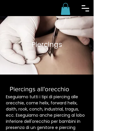
Piercings
Piercings all'orecchio
Eseguiamo tutti i tipi di piercing alle
orecchie, come helix, forward helix,
daith, rook, conch, industrial, tragus,
ecc. Eseguiamo anche piercing al lobo
inferiore dell'orecchio per bambini in
presenza di un genitore e piercing